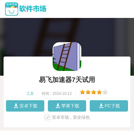
易飞加速器7天试用
工具
|
时间：2024-10-12
|
安卓下载
苹果下载
PC下载
安卓市场，安全绿色