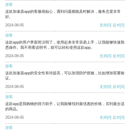
游客
这款加速器app的客服很贴心，遇到问题都能及时解决，服务态度非常
好。
2024-08-05
支持
[0]
反对
[0]
游客
这款app的用户界面简洁明了，使用起来非常容易上手，让我能够快速熟
悉操作。我不用看说明书，就可以轻松使用这款app。
2024-08-05
支持
[0]
反对
[0]
游客
这款加速器app的安全性有待提高，可以加强防护措施，比如增加双重验
证。
2024-08-05
支持
[0]
反对
[0]
游客
这款app是我购物的得力助手，让我能够找到最优惠的价格，买到最合适
的商品。
2024-08-05
支持
[0]
反对
[0]
游客