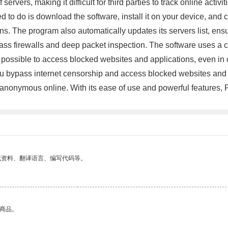
f servers, making it difficult for third parties to track online ac
ed to do is download the software, install it on your device, an
ns. The program also automatically updates its servers list, ensu
 bypass firewalls and deep packet inspection. The software uses
it possible to access blocked websites and applications, even in 
you bypass internet censorship and access blocked websites and
anonymous online. With its ease of use and powerful features, Ps
找资料、翻译语言、编写代码等。
的商品。