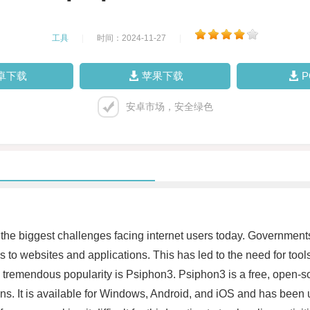
工具
|
时间：2024-11-27
|
卓下载
苹果下载
安卓市场，安全绿色
the biggest challenges facing internet users today. Governments
ss to websites and applications. This has led to the need for too
ed tremendous popularity is Psiphon3. Psiphon3 is a free, open-s
s. It is available for Windows, Android, and iOS and has been u