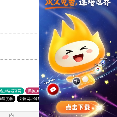
支持
[0]
反对
[0]
支持
[0]
反对
[0]
支持
[0]
反对
[0]
途加速器官网
风驰加速器
旋风加速器
加速度器
外网网址导航
软件中心
雷霆加速
狂飙加速器