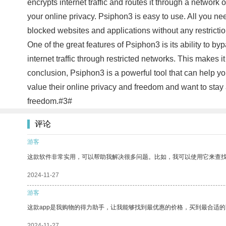
encrypts internet traffic and routes it through a network o
your online privacy. Psiphon3 is easy to use. All you ne
blocked websites and applications without any restrictio
One of the great features of Psiphon3 is its ability to
internet traffic through restricted networks. This makes 
conclusion, Psiphon3 is a powerful tool that can help 
value their online privacy and freedom and want to stay 
freedom.#3#
评论
游客
这款软件非常实用，可以帮助我解决很多问题。比如，我可以使用它来查
2024-11-27
游客
这款app是我购物的得力助手，让我能够找到最优惠的价格，买到最合适
2024-11-27