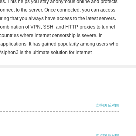
tivities. This helps you stay anonymous online and protects
d connect to the server. Once connected, you can access
ring that you always have access to the latest servers.
 a combination of VPN, SSH, and HTTP proxies to tunnel
countries where internet censorship is severe. In
 applications. It has gained popularity among users who
iphon3 is the ultimate solution for internet
支持
[0]
反对
[0]
支持
[0]
反对
[0]