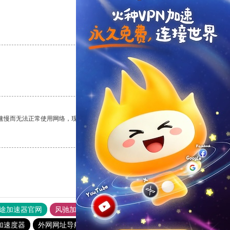
支持
[0]
反对
[0]
支持
[0]
反对
[0]
速慢而无法正常使用网络，现在有了这个app，我再也不用担心了。
支持
[0]
反对
[0]
途加速器官网
风驰加速器
旋风加速器
加速度器
外网网址导航
软件中心
雷霆加速
狂飙加速器