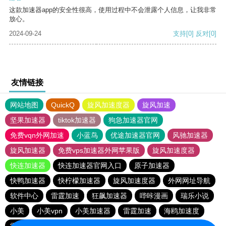
这款加速器app的安全性很高，使用过程中不会泄露个人信息，让我非常
放心。
2024-09-24
支持
[0]
反对
[0]
友情链接
网站地图
QuickQ
旋风加速度器
旋风加速
坚果加速器
tiktok加速器
狗急加速器官网
免费vqn外网加速
小蓝鸟
优途加速器官网
风驰加速器
旋风加速器
免费vps加速器外网苹果版
旋风加速度器
快连加速器
快连加速器官网入口
原子加速器
快鸭加速器
快柠檬加速器
旋风加速度器
外网网址导航
软件中心
雷霆加速
狂飙加速器
哔咔漫画
瑞乐小说
小美
小美vpn
小美加速器
雷霆加速
海鸥加速度