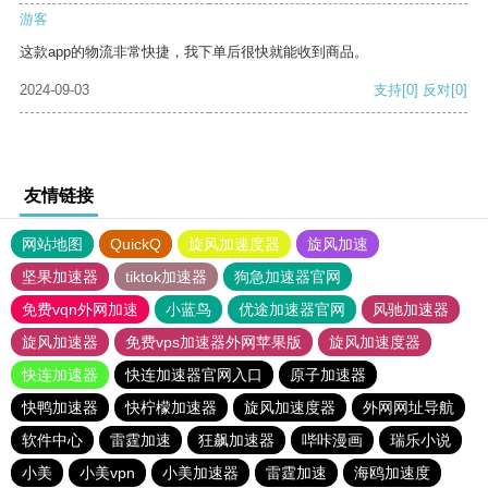
游客
这款app的物流非常快捷，我下单后很快就能收到商品。
2024-09-03
支持
[0]
反对
[0]
友情链接
网站地图
QuickQ
旋风加速度器
旋风加速
坚果加速器
tiktok加速器
狗急加速器官网
免费vqn外网加速
小蓝鸟
优途加速器官网
风驰加速器
旋风加速器
免费vps加速器外网苹果版
旋风加速度器
快连加速器
快连加速器官网入口
原子加速器
快鸭加速器
快柠檬加速器
旋风加速度器
外网网址导航
软件中心
雷霆加速
狂飙加速器
哔咔漫画
瑞乐小说
小美
小美vpn
小美加速器
雷霆加速
海鸥加速度