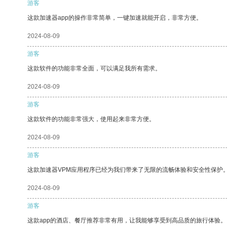
游客
这款加速器app的操作非常简单，一键加速就能开启，非常方便。
2024-08-09
游客
这款软件的功能非常全面，可以满足我所有需求。
2024-08-09
游客
这款软件的功能非常强大，使用起来非常方便。
2024-08-09
游客
这款加速器VPM应用程序已经为我们带来了无限的流畅体验和安全性保护
2024-08-09
游客
这款app的酒店、餐厅推荐非常有用，让我能够享受到高品质的旅行体验。