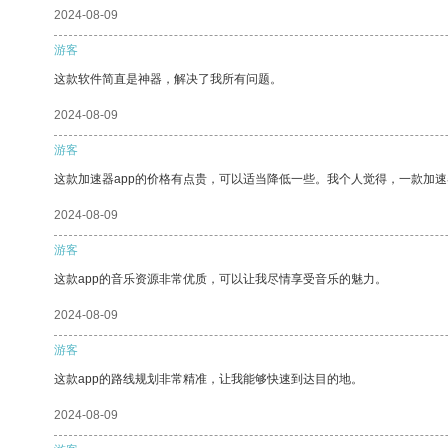
2024-08-09
游客
这款软件简直是神器，解决了我所有问题。
2024-08-09
游客
这款加速器app的价格有点贵，可以适当降低一些。我个人觉得，一款加速
2024-08-09
游客
这款app的音乐资源非常优质，可以让我尽情享受音乐的魅力。
2024-08-09
游客
这款app的路线规划非常精准，让我能够快速到达目的地。
2024-08-09