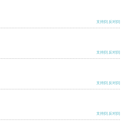
支持
[0]
反对
[0]
支持
[0]
反对
[0]
支持
[0]
反对
[0]
支持
[0]
反对
[0]