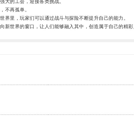
强大的工会，迎接各类挑战。
，不再孤单。
世界里，玩家们可以通过战斗与探险不断提升自己的能力。
新世界的窗口，让人们能够融入其中，创造属于自己的精彩