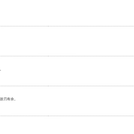
。
。
中游刃有余。
。