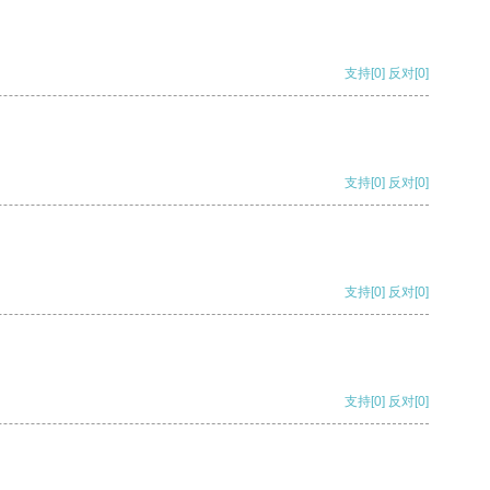
支持
[0]
反对
[0]
支持
[0]
反对
[0]
支持
[0]
反对
[0]
支持
[0]
反对
[0]