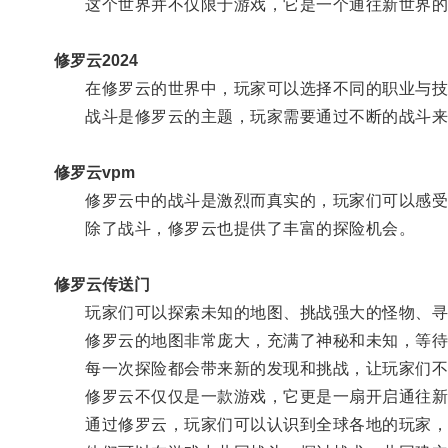
这个世界并不仅限于游戏，它是一个通往新世界的
修罗云2024
在修罗云的世界中，玩家可以选择不同的职业与技
战斗是修罗云的主题，玩家需要通过不断的战斗来
修罗云vpm
修罗云中的战斗是激烈而真实的，玩家们可以感受
除了战斗，修罗云也提供了丰富的探险机会。
修罗云传送门
玩家们可以探索未知的地图、挑战强大的怪物、寻
修罗云的地图非常庞大，充满了神秘和未知，等待
每一次探险都会带来新的发现和挑战，让玩家们不
修罗云不仅仅是一款游戏，它更是一扇开启通往新
通过修罗云，玩家们可以认识到全球各地的玩家，