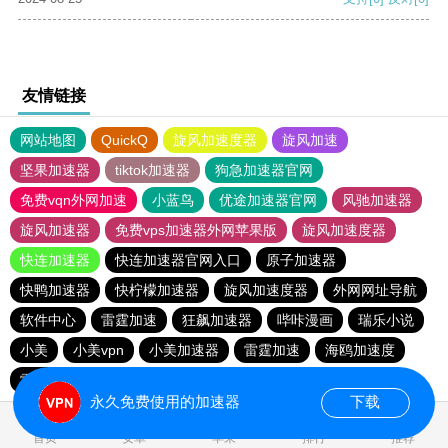
友情链接
网站地图
QuickQ
旋风加速度器
旋风加速
坚果加速器
tiktok加速器
狗急加速器官网
免费vqn外网加速
小蓝鸟
优途加速器官网
风驰加速器
旋风加速器
免费vps加速器外网苹果版
旋风加速度器
快连加速器
快连加速器官网入口
原子加速器
快鸭加速器
快柠檬加速器
旋风加速度器
外网网址导航
软件中心
雷霆加速
狂飙加速器
哔咔漫画
瑞乐小说
小美
小美vpn
小美加速器
雷霆加速
海鸥加速度
雷霆加速下载
海鸥加速器下载
雷霆加速版ins
永久免费使用的加速器
下载
0.021492s
首页
安卓
苹果
排行
推荐